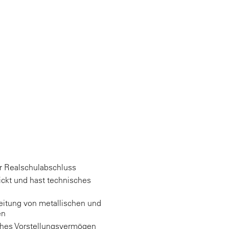
er Realschulabschluss
ickt und hast technisches
eitung von metallischen und
en
iches Vorstellungsvermögen