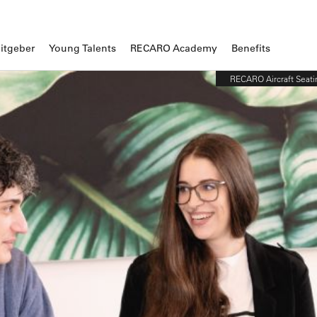
itgeber
Young Talents
RECARO Academy
Benefits
RECARO Aircraft Seati