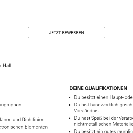
JETZT BEWERBEN
 Hall
DEINE QUALIFIKATIONEN
Du besitzt einen Haupt- od
Baugruppen
Du bist handwerklich gesch
Verständnis
Du hast Spaß bei der Verarb
änen und Richtlinien
nichtmetallischen Materiali
ktronischen Elementen
Du besitzt ein gutes räuml