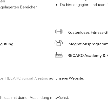
nen
Du bist engagiert und teamf
hgelagerten Bereichen
Kostenloses Fitness-S
ergütung
Integrationsprogram
RECARO Academy & K
bei RECARO Aircraft Seating
auf unserer Website.
lt, das mit deiner Ausbildung mitwächst.