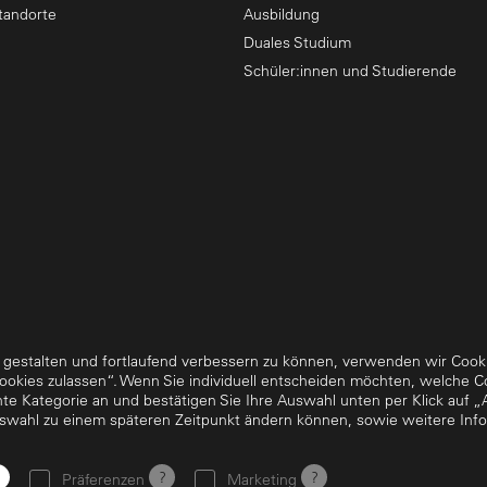
tandorte
Ausbildung
Duales Studium
Schüler:innen und Studierende
 gestalten und fortlaufend verbessern zu können, verwenden wir Cook
e Cookies zulassen“. Wenn Sie individuell entscheiden möchten, welche Co
hte Kategorie an und bestätigen Sie Ihre Auswahl unten per Klick auf 
Datenschutz
Impressum
uswahl zu einem späteren Zeitpunkt ändern können, sowie weitere Info
?
?
?
Präferenzen
Marketing