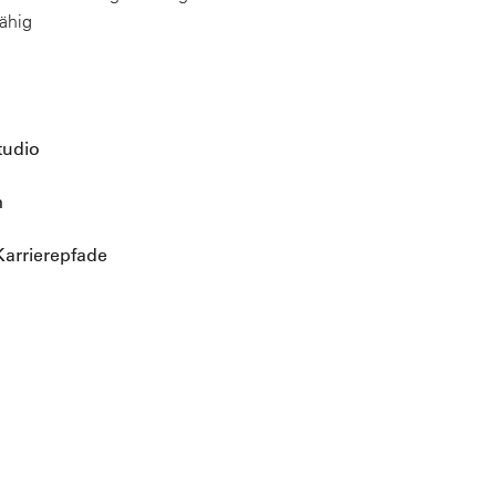
ähig
tudio
m
arrierepfade