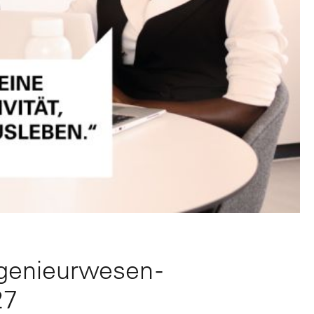
genieurwesen -
27