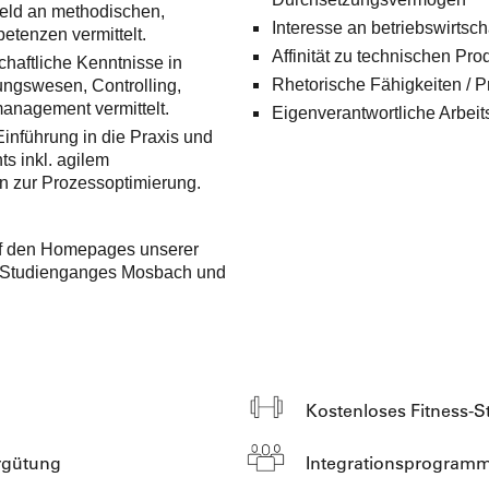
Feld an methodischen,
Interesse an betriebswirts
etenzen vermittelt.
Affinität zu technischen Pr
haftliche Kenntnisse in
Rhetorische Fähigkeiten / 
ungswesen, Controlling,
management vermittelt.
Eigenverantwortliche Arbei
Einführung in die Praxis und
 inkl. agilem
 zur Prozessoptimierung.
auf den Homepages unserer
 Studienganges Mosbach und
Kostenloses Fitness-S
ergütung
Integrationsprogram