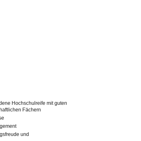
ene Hochschulreife mit guten
haftlichen Fächern
se
agement
ngsfreude und