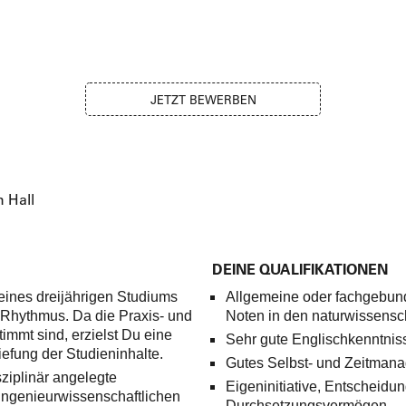
JETZT BEWERBEN
 Hall
DEINE QUALIFIKATIONEN
eines dreijährigen Studiums
Allgemeine oder fachgebund
 Rhythmus. Da die Praxis- und
Noten in den naturwissensc
immt sind, erzielst Du eine
Sehr gute Englischkenntnis
efung der Studieninhalte.
Gutes Selbst- und Zeitman
sziplinär angelegte
Eigeninitiative, Entscheidu
 ingenieurwissenschaftlichen
Durchsetzungsvermögen