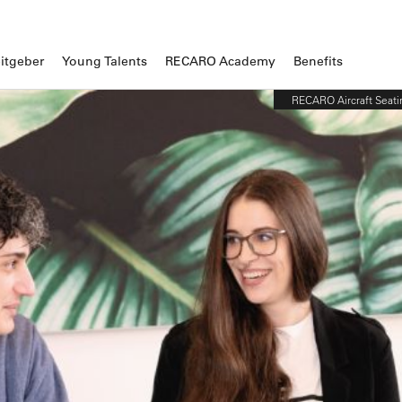
itgeber
Young Talents
RECARO Academy
Benefits
RECARO Aircraft Seati